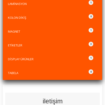
1
LAMİNASYON
0
KOLON DİKİŞ
1
MAGNET
3
ETİKETLER
1
DİSPLAY ÜRÜNLER
0
TABELA
iletişim