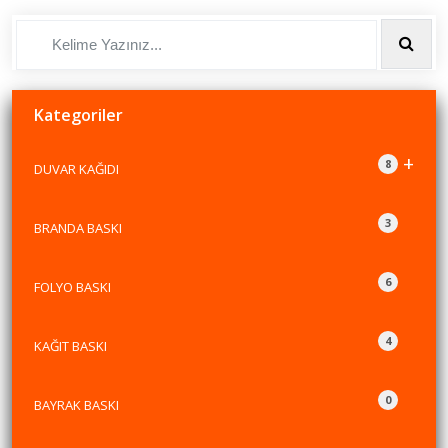
Kategoriler
+
8
DUVAR KAĞIDI
3
BRANDA BASKI
6
FOLYO BASKI
4
KAĞIT BASKI
0
BAYRAK BASKI